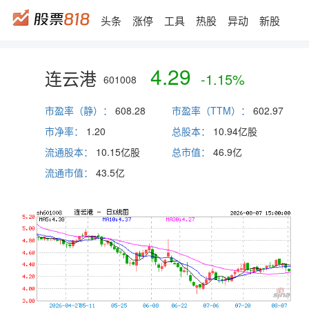
头条
涨停
工具
热股
异动
新股
4.29
连云港
-1.15%
601008
市盈率（静）：
608.28
市盈率（TTM）：
602.97
市净率：
1.20
总股本：
10.94亿股
流通股本：
10.15亿股
总市值：
46.9
亿
流通市值：
43.5
亿