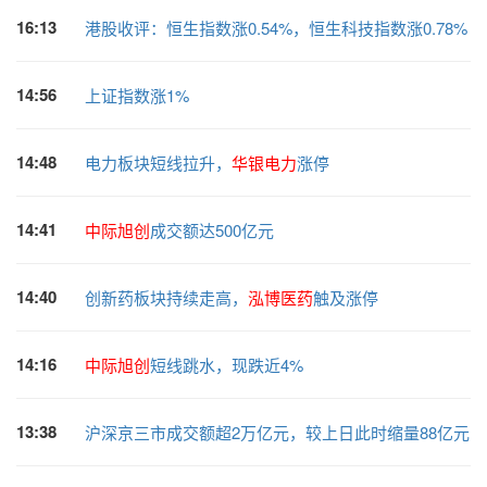
16:13
港股收评：恒生指数涨0.54%，恒生科技指数涨0.78%
14:56
上证指数涨1%
14:48
电力板块短线拉升，
华银电力
涨停
14:41
中际旭创
成交额达500亿元
14:40
创新药板块持续走高，
泓博医药
触及涨停
14:16
中际旭创
短线跳水，现跌近4%
13:38
沪深京三市成交额超2万亿元，较上日此时缩量88亿元