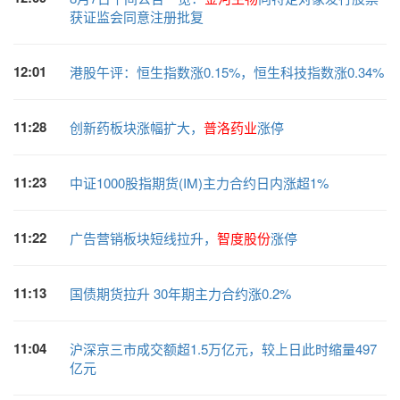
获证监会同意注册批复
12:01
港股午评：恒生指数涨0.15%，恒生科技指数涨0.34%
11:28
创新药板块涨幅扩大，
普洛药业
涨停
11:23
中证1000股指期货(IM)主力合约日内涨超1%
11:22
广告营销板块短线拉升，
智度股份
涨停
11:13
国债期货拉升 30年期主力合约涨0.2%
11:04
沪深京三市成交额超1.5万亿元，较上日此时缩量497
亿元