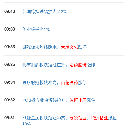
09:40
韩国综指跌幅扩大至2%
09:38
创业板指涨1%
09:36
游戏板块短线跳水，
大晟文化
跌停
09:35
化学制药板块短线拉升，
哈药股份
涨停
09:34
医疗服务板块冲高，
百花医药
涨停
09:32
PCB概念板块短线拉升，
景旺电子
涨停
09:31
能源金属板块短线冲高，
寒锐钴业
、
腾远钴业
涨超
10%