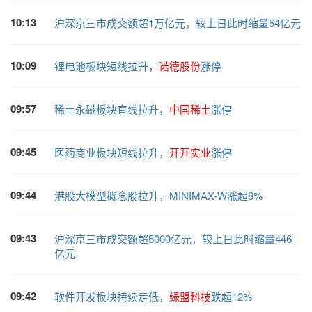
10:13
沪深京三市成交额超1万亿元，较上日此时缩量54亿元
10:09
锂电池板块短线拉升，
诺德股份
涨停
09:57
稀土永磁板块直线拉升，
中国稀土
涨停
09:45
医药商业板块短线拉升，
开开实业
涨停
09:44
港股大模型概念股拉升，MINIMAX-W涨超8%
09:43
沪深京三市成交额超5000亿元，较上日此时缩量446
亿元
09:42
软件开发板块持续走低，
绿盟科技
跌超12%