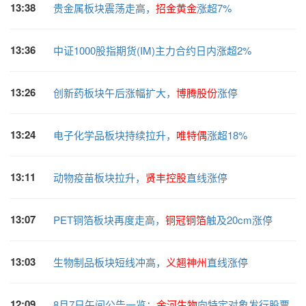
13:38
贵金属板块震荡走高，
招金黄金
涨超7%
13:36
中证1000股指期货(IM)主力合约日内涨超2%
13:26
创新药板块午后涨幅扩大，
博腾股份
涨停
13:24
电子化学品板块持续拉升，
唯特偶
涨超18%
13:11
动物疫苗板块拉升，
贤丰控股
直线涨停
13:07
PET铜箔板块再度走高，
铜冠铜箔
触及20cm涨停
13:03
生物制品板块短线冲高，
义翘神州
直线涨停
12:09
8月7日午间公告一览：
金河生物
向特定对象发行股票