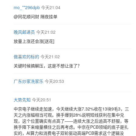
mo_**296dpb
今天21:04
@同花顺问财 隔夜挂单
晚风邮递员
今天21:02
放量上涨还会涨[送花]
做喜欢的标的
今天21:02
关键时候搞解压，这是不想让涨了？
广东炒家冼家乐
今天20:53
大势先知
今天20:51
中京电子继续走加速，今天继续大涨7.32%收在13块9毛3，三
天之内涨幅相当可观。换手爆到28%说明短线获利在集中兑
现，这个位置确实有点高了——连续大涨之后追高不舒服，等
换手降下来缩量横住之后再考虑。中京在PCB领域的底子是扎
实的，AI算力和消费电子双轮驱动高端PCB需求这个逻辑没