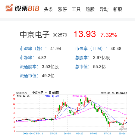
头条
涨停
工具
热股
异动
新股
13.93
中京电子
7.32%
002579
市盈率（静）：
41.94
市盈率（TTM）：
40.48
市净率：
4.82
总股本：
3.97亿股
流通股本：
3.53亿股
总市值：
55.3
亿
流通市值：
49.2
亿