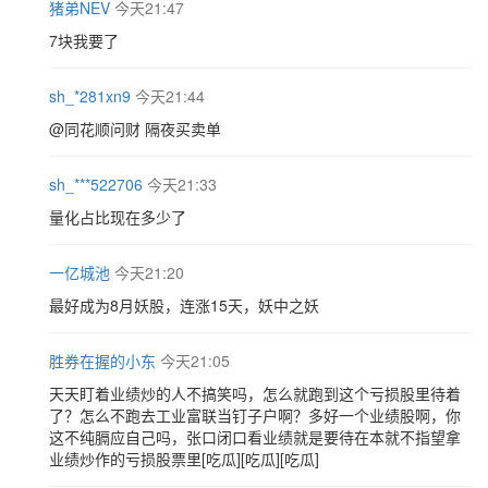
猪弟NEV
今天21:47
7块我要了
sh_*281xn9
今天21:44
@同花顺问财 隔夜买卖单
sh_***522706
今天21:33
量化占比现在多少了
一亿城池
今天21:20
最好成为8月妖股，连涨15天，妖中之妖
胜券在握的小东
今天21:05
天天盯着业绩炒的人不搞笑吗，怎么就跑到这个亏损股里待着
了？怎么不跑去工业富联当钉子户啊？多好一个业绩股啊，你
这不纯膈应自己吗，张口闭口看业绩就是要待在本就不指望拿
业绩炒作的亏损股票里[吃瓜][吃瓜][吃瓜]