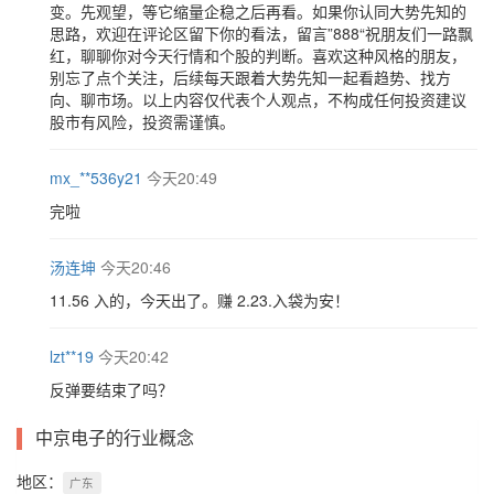
变。先观望，等它缩量企稳之后再看。如果你认同大势先知的
思路，欢迎在评论区留下你的看法，留言”888“祝朋友们一路飘
红，聊聊你对今天行情和个股的判断。喜欢这种风格的朋友，
别忘了点个关注，后续每天跟着大势先知一起看趋势、找方
向、聊市场。以上内容仅代表个人观点，不构成任何投资建议
股市有风险，投资需谨慎。
mx_**536y21
今天20:49
完啦
汤连坤
今天20:46
11.56 入的，今天出了。赚 2.23.入袋为安！
lzt**19
今天20:42
反弹要结束了吗？
中京电子的行业概念
地区：
广东