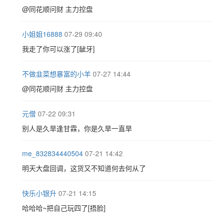
@同花顺问财 主力控盘
小姐姐16888
07-29 09:40
我走了你可以涨了[龇牙]
不做韭菜想暴富的小羊
07-27 14:44
@同花顺问财 主力控盘
元僧
07-22 09:31
别人是久旱逢甘霖，你是久旱一直旱
me_832834440504
07-21 14:42
明天大盘回调，这货又不知道何去何从了
快乐小银升
07-21 14:15
哈哈哈~把自己玩四了[捂脸]