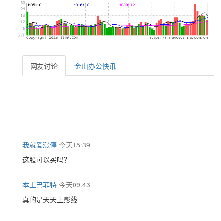
网友讨论
金山办公快讯
我就爱涨停
今天15:39
这股可以买吗？
本土巴菲特
今天09:43
真的是天天上影线