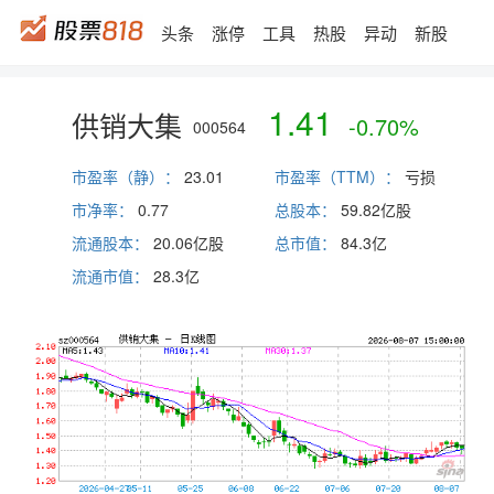
头条
涨停
工具
热股
异动
新股
1.41
供销大集
-0.70%
000564
市盈率（静）：
23.01
市盈率（TTM）：
亏损
市净率：
0.77
总股本：
59.82亿股
流通股本：
20.06亿股
总市值：
84.3
亿
流通市值：
28.3
亿