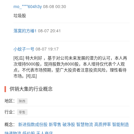
mo_****604h3y
08-08 00:30
垃圾股
落寞的方椿1
08-07 20:41
小蚊子一号
08-07 19:17
[吃瓜] 特大利好 ，基于对公司未来发展的潜力的认可，本人再
次增持5000股，现持股数为8000股，本人增持仅代表个人观
点，不代表市场预期，望广大投资者注意投资风险，理性看待
市场。[吃瓜]
供销大集的行业概念
地区：
陕西
行业：
零售
概念：
新进指数成份股
新零售
破净股
智慧物流
高质押率
智能制造
快递物流
低价股
无人商店