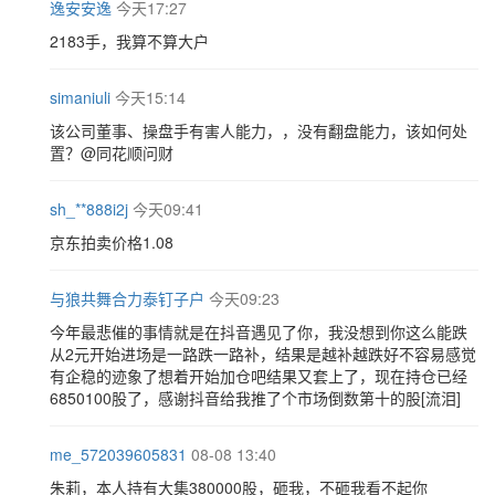
逸安安逸
今天17:27
2183手，我算不算大户
simaniuli
今天15:14
该公司董事、操盘手有害人能力，，没有翻盘能力，该如何处
置？@同花顺问财
sh_**888i2j
今天09:41
京东拍卖价格1.08
与狼共舞合力泰钉子户
今天09:23
今年最悲催的事情就是在抖音遇见了你，我没想到你这么能跌
从2元开始进场是一路跌一路补，结果是越补越跌好不容易感觉
有企稳的迹象了想着开始加仓吧结果又套上了，现在持仓已经
6850100股了，感谢抖音给我推了个市场倒数第十的股[流泪]
me_572039605831
08-08 13:40
朱莉，本人持有大集380000股，砸我，不砸我看不起你