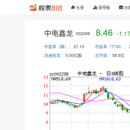
头条
涨停板
炒
8.46
中电鑫龙
-1.1
002298
市盈率（静）：
27.15
市盈率（TTM）：
流通股本：
5.50亿股
总市值：
58.5
亿