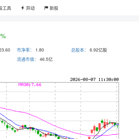
股工具
异动
新股
7%
23.60
市净率：
1.80
总股本：
6.92亿股
流通市值：
46.5
亿