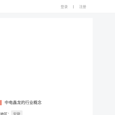
登录
丨
注册
中电鑫龙的行业概念
地区：
安徽