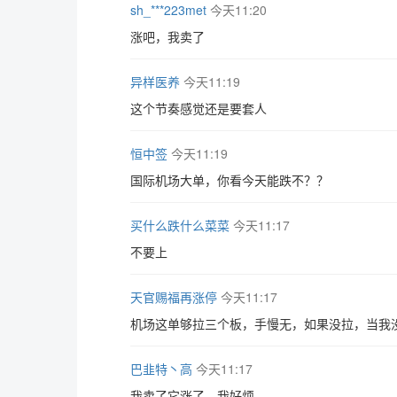
sh_***223met
今天11:20
涨吧，我卖了
异样医养
今天11:19
这个节奏感觉还是要套人
恒中签
今天11:19
国际机场大单，你看今天能跌不？？
买什么跌什么菜菜
今天11:17
不要上
天官赐福再涨停
今天11:17
机场这单够拉三个板，手慢无，如果没拉，当我没说，
巴韭特丶高
今天11:17
我卖了它涨了。我好烦