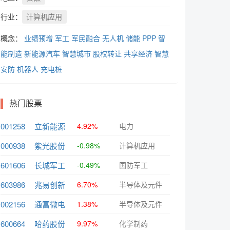
行业：
计算机应用
概念：
业绩预增
军工
军民融合
无人机
储能
PPP
智
能制造
新能源汽车
智慧城市
股权转让
共享经济
智慧
安防
机器人
充电桩
热门股票
001258
立新能源
4.92%
电力
000938
紫光股份
-0.98%
计算机应用
601606
长城军工
-0.49%
国防军工
603986
兆易创新
6.70%
半导体及元件
002156
通富微电
1.38%
半导体及元件
600664
哈药股份
9.97%
化学制药